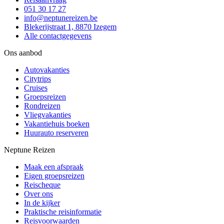
051 30 17 27
info@neptunereizen.be
Blekerijstraat 1, 8870 Izegem
Alle contactgegevens
Ons aanbod
Autovakanties
Citytrips
Cruises
Groepsreizen
Rondreizen
Vliegvakanties
Vakantiehuis boeken
Huurauto reserveren
Neptune Reizen
Maak een afspraak
Eigen groepsreizen
Reischeque
Over ons
In de kijker
Praktische reisinformatie
Reisvoorwaarden